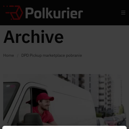
Archive
Home
/
DPD Pickup marketplace pobranie