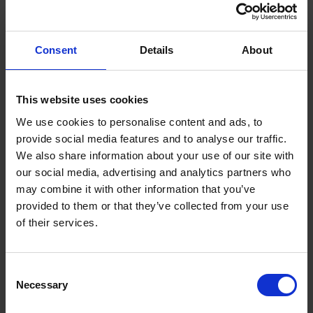
Consent
Details
About
12.04.2026
Porady
,
Usługi kurierskie
This website uses cookies
We use cookies to personalise content and ads, to
DPD Pickup – paczka za
provide social media features and to analyse our traffic.
pobraniem (COD)
We also share information about your use of our site with
our social media, advertising and analytics partners who
may combine it with other information that you’ve
Usługa DPD Pickup umożliwia nadanie paczki za pobraniem, co jest
provided to them or that they’ve collected from your use
popularnym rozwiązaniem przy sprzedaży online. Należy jednak
of their services.
pamiętać, że usługa dodania COD jest możliwa tylko przy
doręczeniu do punktu DPD Pick-up, nie w automatach paczkowych.
Jak ...
Consent
Necessary
Selection
Read more