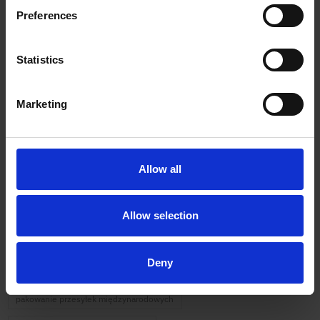
Preferences
Tags
Statistics
przesyłki kurierskie
polkurier
pol kurier blog
Marketing
przesyłki międzynarodowe e-commerce
nadanie paczki kurierem online
szybka wysyłka paczek
Usługi kurierskie
wysyłka paczki za granicę
Allow all
przesyłki międzynarodowe
kurier DPD
Allow selection
nadanie paczki bez etykiety
transport towarów na paletach
kurier paletowy
integracje kurierskie e-commerce
Deny
kurier dla firm e-commerce
kurier ekologiczny
import z Chin
pakowanie przesyłek międzynarodowych