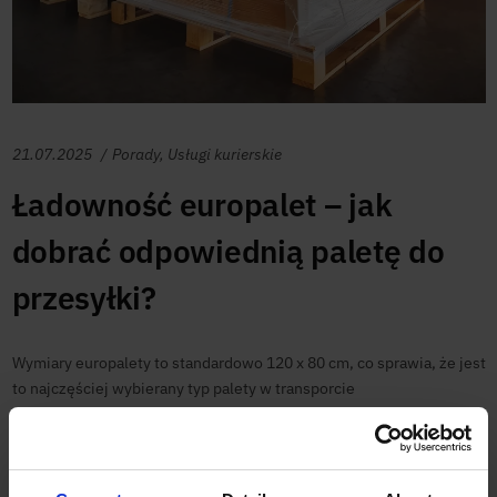
21.07.2025
Porady
,
Usługi kurierskie
Ładowność europalet – jak
dobrać odpowiednią paletę do
przesyłki?
Wymiary europalety to standardowo 120 x 80 cm, co sprawia, że jest
to najczęściej wybierany typ palety w transporcie
międzynarodowym. Należy jednak pamiętać, że nie tylko wymiary
europalety są tu ważne. Pakowanie towarów na paletach ...