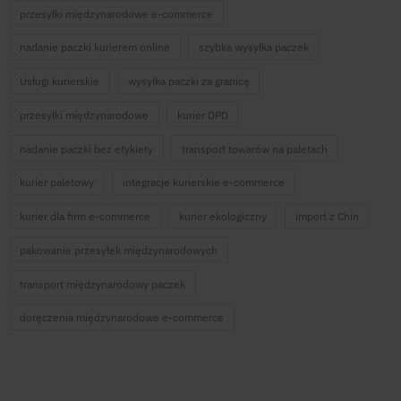
przesyłki międzynarodowe e-commerce
nadanie paczki kurierem online
szybka wysyłka paczek
Usługi kurierskie
wysyłka paczki za granicę
przesyłki międzynarodowe
kurier DPD
nadanie paczki bez etykiety
transport towarów na paletach
kurier paletowy
integracje kurierskie e-commerce
kurier dla firm e-commerce
kurier ekologiczny
import z Chin
pakowanie przesyłek międzynarodowych
transport międzynarodowy paczek
doręczenia międzynarodowe e-commerce