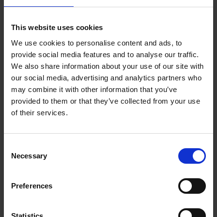
This website uses cookies
We use cookies to personalise content and ads, to
provide social media features and to analyse our traffic.
We also share information about your use of our site with
our social media, advertising and analytics partners who
may combine it with other information that you’ve
provided to them or that they’ve collected from your use
of their services.
Consent
Necessary
Selection
06.10.2025
Porady
,
Usługi kurierskie
Preferences
Przesyłki międzynarodowe dla e-
Statistics