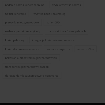
nadanie paczki kurierem online
szybka wysyłka paczek
Usługi kurierskie
wysyłka paczki za granicę
przesyłki międzynarodowe
kurier DPD
nadanie paczki bez etykiety
transport towarów na paletach
kurier paletowy
integracje kurierskie e-commerce
kurier dla firm e-commerce
kurier ekologiczny
import z Chin
pakowanie przesyłek międzynarodowych
transport międzynarodowy paczek
doręczenia międzynarodowe e-commerce