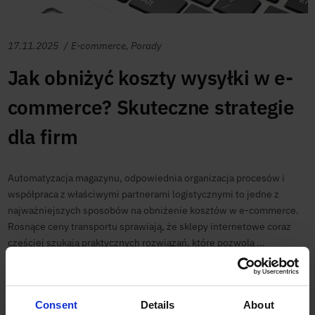
17.11.2025
E-commerce
,
Porady
Jak obniżyć koszty wysyłki w e-
commerce? Skuteczne strategie
dla firm
Automatyzacja magazynu, odpowiednia organizacja procesów i
współpraca z właściwymi partnerami logistycznymi to jedne z
najważniejszych sposobów na obniżenie kosztów w e-commerce.
Rosnące ceny transportu sprawiają, że sklepy internetowe coraz
częściej szukają praktycznych rozwiązań, które pozwolą ...
Read more
Consent
Details
About