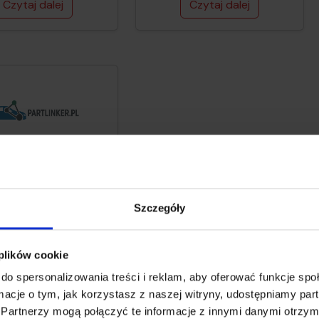
Czytaj dalej
Czytaj dalej
.
v23.6.1.
integruje sklep
ker.pl z Polkurier.pl,
atycznie
Szczegóły
azując dane
ebne do nadania
 plików cookie
łki. Umożliwia
otowanie wysyłki
do spersonalizowania treści i reklam, aby oferować funkcje sp
rednio w sklepie,
Czytaj dalej
ormacje o tym, jak korzystasz z naszej witryny, udostępniamy p
jąc czas obsługi i
Partnerzy mogą połączyć te informacje z innymi danymi otrzym