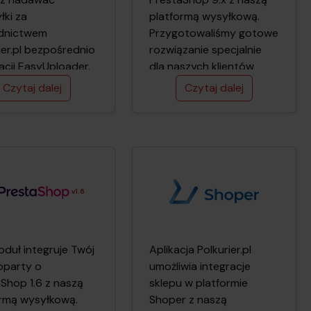
łki za
platformą wysyłkową.
dnictwem
Przygotowaliśmy gotowe
ier.pl bezpośrednio
rozwiązanie specjalnie
kacji EasyUploader.
dla naszych klientów
acja dostępna jest
dzięki któremu cały
Czytaj dalej
Czytaj dalej
sji 3.46.
proces przygotowania
przesyłki kurierskiej
odbywa się w Twoim
sklepie internetowym.
Udostępniony moduł
przesyła wszystkie
v1.6
niezbędne dane
potrzebne do realizacji
przesyłki w Polkurier.pl
duł integruje Twój
pozwalając oszczędzić
Aplikacja Polkurier.pl
oparty o
czas w porównaniu z
umożliwia integracje
Shop 1.6 z naszą
ręcznym uzupełnianiem
sklepu w platformie
ormą wysyłkową.
danych w formularzu
Shoper z naszą