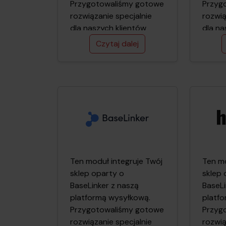
Przygo­towaliśmy gotowe
Przyg
rozwiązanie specjalnie
rozwią
dla naszych klientów
dla na
dzięki któremu cały
dzięki
Czytaj dalej
proces przygotowania
proce
przesyłki kurierskiej
przesył
odbywa się w Twoim
odbyw
sklepie internetowym.
sklepi
Udostępniony moduł
Udost
przesyła wszystkie
przesy
niezbędne dane
niezb
potrzebne do realizacji
potrze
przesyłki w Polkurier.pl
przesy
pozwalając oszczędzić
Ten moduł integruje Twój
pozwa
Ten mo
czas w porównaniu z
sklep oparty o
czas 
sklep 
ręcznym uzupełnianiem
BaseLinker z naszą
ręczn
BaseLi
danych w formularzu
platformą wysyłkową.
danyc
platf
wysyłkowym.
Przygotowaliśmy gotowe
wysył
Przyg
rozwiązanie specjalnie
rozwią