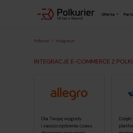
Oferta
Part
Polkurier
Integracje
INTEGRACJE E-COMMERCE Z POLK
Dla Twojej wygody
Dzięki
i zaoszczę­dzenia czasu
platf
dostępna jest opcja
możes