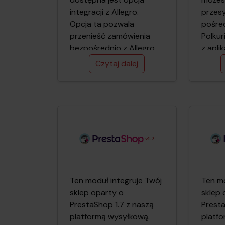
integracji z Allegro.
przesy
Opcja ta pozw­ala
pośre
przenieść zamówienia
Polkur
bezpośrednio z Allegro
z apli
do naszej platformy
Integr
Czytaj dalej
Polkurier.pl.
od wer
v1.7
Ten moduł integruje Twój
Ten mo
sklep oparty o
sklep 
PrestaShop 1.7 z naszą
Presta
platformą wysyłkową.
platf