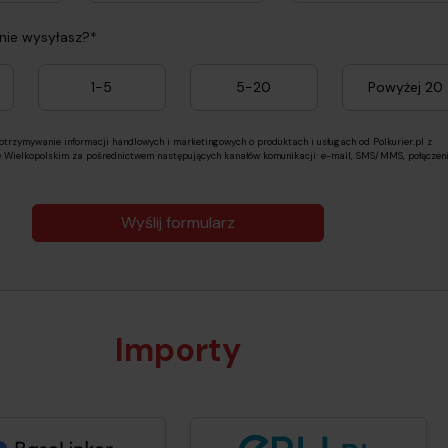
znie wysyłasz?*
1-5
5-20
Powyżej 20
rzymywanie informacji handlowych i marketingowych o produktach i usługach od Polkurier.pl z
e Wielkopolskim za pośrednictwem następujących kanałów komunikacji: e-mail, SMS/MMS, połączen
Wyślij formularz
Importy