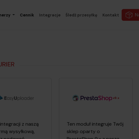
N
nerzy
Cennik
Integracje
Śledź przesyłkę
Kontakt
URIER
v9.x
 integracji z naszą
Ten moduł integruje Twój
ormą wysyłkową,
sklep oparty o
z nadawać
PrestaShop 9.x z naszą