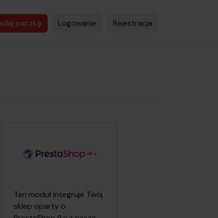
adaj paczkę
Logowanie
Rejestracja
v8.x
Ten moduł integruje Twój
sklep oparty o
PrestaShop 8.x z naszą