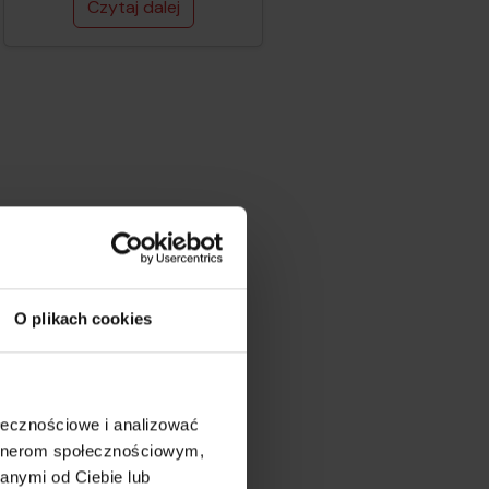
Czytaj dalej
v23.6.1.
O plikach cookies
ołecznościowe i analizować
artnerom społecznościowym,
anymi od Ciebie lub