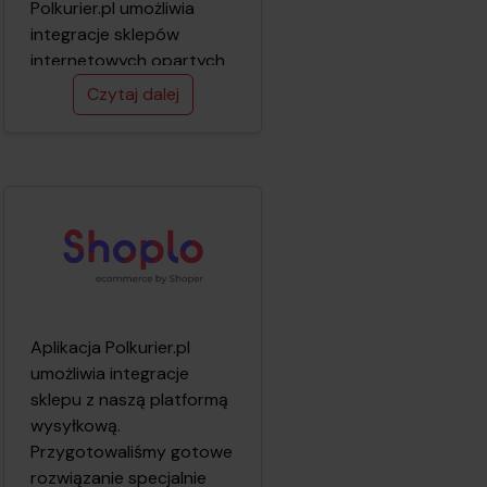
wysyłkowym.
Polkurier.pl umożliwia
integracje sklepów
internetowych opartych
o platformę
Czytaj dalej
WooCommerce z naszą
platformą wysyłkową.
Przygotowaliśmy gotowe
rozwiązanie specjalnie
dla naszych klientów
dzięki któremu cały
proces przygotowania
przesyłki kurierskiej
odbywa się w Twoim
sklepie internetowym.
Aplikacja Polkurier.pl
Udostępniona integracja
umożliwia integracje
przesyła wszystkie
sklepu z naszą platformą
niezbędne dane
wysyłkową.
potrzebne do realizacji
Przygotowaliśmy gotowe
przesyłki automatycznie
rozwiązanie specjalnie