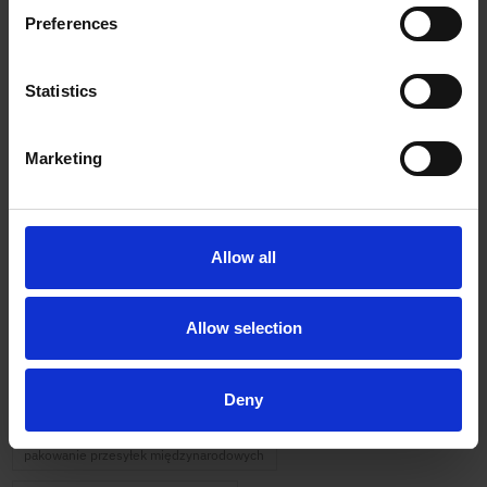
Preferences
Tags
Statistics
przesyłki kurierskie
polkurier
pol kurier blog
Marketing
przesyłki międzynarodowe e-commerce
nadanie paczki kurierem online
szybka wysyłka paczek
Usługi kurierskie
wysyłka paczki za granicę
Allow all
przesyłki międzynarodowe
kurier DPD
Allow selection
nadanie paczki bez etykiety
transport towarów na paletach
kurier paletowy
integracje kurierskie e-commerce
Deny
kurier dla firm e-commerce
kurier ekologiczny
import z Chin
pakowanie przesyłek międzynarodowych