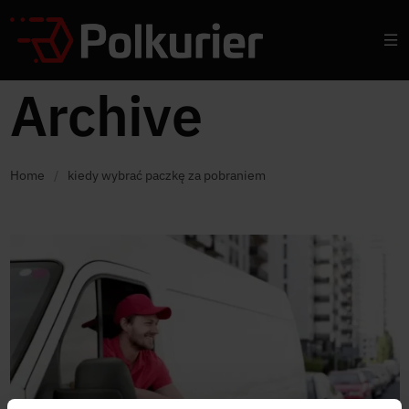
Archive
Home
/
kiedy wybrać paczkę za pobraniem