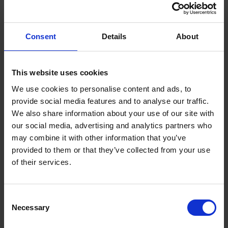
Consent
Details
About
12.04.2026
Porady
,
Usługi kurierskie
This website uses cookies
We use cookies to personalise content and ads, to
DPD Pickup – paczka za
provide social media features and to analyse our traffic.
pobraniem (COD)
We also share information about your use of our site with
our social media, advertising and analytics partners who
may combine it with other information that you’ve
Usługa DPD Pickup umożliwia nadanie paczki za pobraniem, co jest
provided to them or that they’ve collected from your use
popularnym rozwiązaniem przy sprzedaży online. Należy jednak
of their services.
pamiętać, że usługa dodania COD jest możliwa tylko przy
doręczeniu do punktu DPD Pick-up, nie w automatach paczkowych.
Jak ...
Consent
Necessary
Selection
Read more