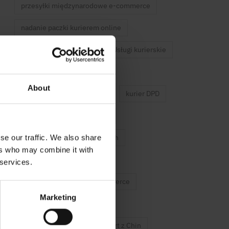
przesyłki międzynarodowe e-commerce
nadanie paczki kurierem online
szybka wysyłka paczek
Usługi kurierskie
wysyłka paczki za granicę
About
przesyłki międzynarodowe
kurier DPD
nadanie paczki bez etykiety
transport towarów na paletach
se our traffic. We also share
ers who may combine it with
kurier paletowy
 services.
integracje kurierskie e-commerce
Marketing
kurier dla firm e-commerce
kurier ekologiczny
import z Chin