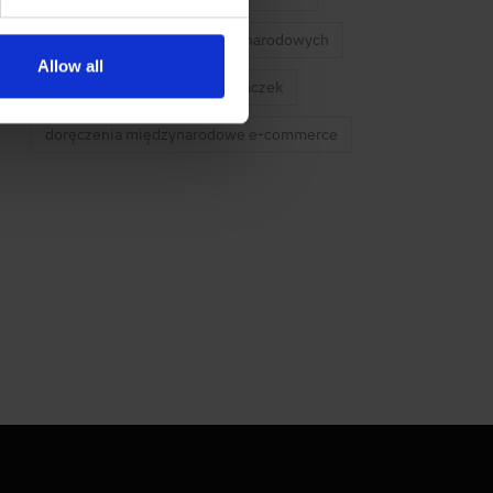
pakowanie przesyłek międzynarodowych
Allow all
transport międzynarodowy paczek
doręczenia międzynarodowe e-commerce