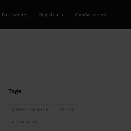
Baza wiedzy
Rejestracja
Zamów kuriera
Tags
przesyłki kurierskie
polkurier
pol kurier blog