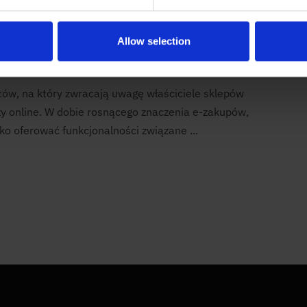
ormy sprzedażowe dla e-
Allow selection
tów, na który zwracają uwagę właściciele sklepów
y online. W dobie rosnącego znaczenia e-zakupów,
o oferować funkcjonalności związane ...