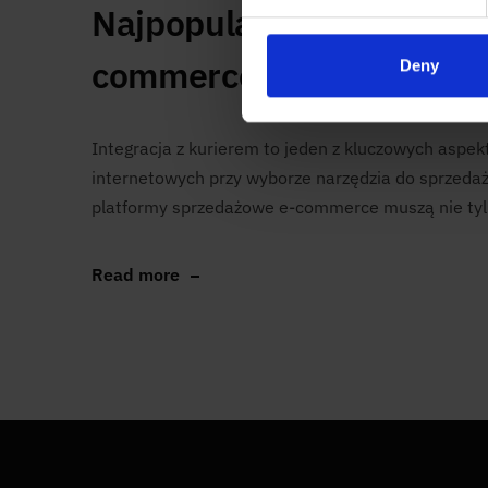
Najpopularniejsze platf
commerce. Ranking
Deny
Integracja z kurierem to jeden z kluczowych aspek
internetowych przy wyborze narzędzia do sprzedaż
platformy sprzedażowe e-commerce muszą nie tylk
Read more