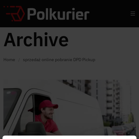
Archive
Home
/
sprzedaż online pobranie DPD Pickup