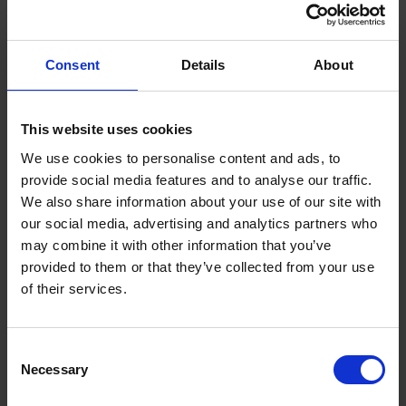
Consent
Details
About
12.04.2026
Porady
,
Usługi kurierskie
This website uses cookies
We use cookies to personalise content and ads, to
DPD Pickup – paczka za
provide social media features and to analyse our traffic.
pobraniem (COD)
We also share information about your use of our site with
our social media, advertising and analytics partners who
may combine it with other information that you’ve
Usługa DPD Pickup umożliwia nadanie paczki za pobraniem, co jest
provided to them or that they’ve collected from your use
popularnym rozwiązaniem przy sprzedaży online. Należy jednak
of their services.
pamiętać, że usługa dodania COD jest możliwa tylko przy
doręczeniu do punktu DPD Pick-up, nie w automatach paczkowych.
Jak ...
Consent
Necessary
Selection
Read more