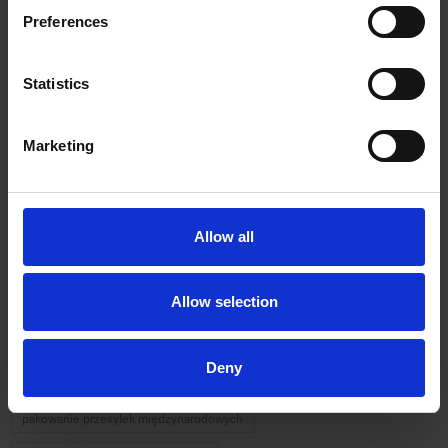
Preferences
Tags
Statistics
przesyłki kurierskie
polkurier
pol kurier blog
Marketing
przesyłki międzynarodowe e-commerce
nadanie paczki kurierem online
szybka wysyłka paczek
Usługi kurierskie
wysyłka paczki za granicę
Allow all
przesyłki międzynarodowe
kurier DPD
Allow selection
nadanie paczki bez etykiety
transport towarów na paletach
kurier paletowy
integracje kurierskie e-commerce
Deny
kurier dla firm e-commerce
kurier ekologiczny
import z Chin
pakowanie przesyłek międzynarodowych