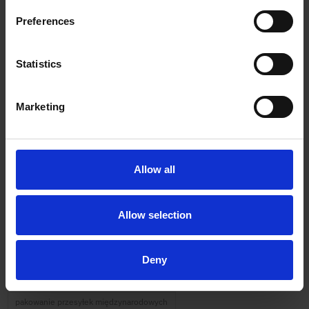
Read more
Preferences
Tags
Statistics
przesyłki kurierskie
polkurier
pol kurier blog
Marketing
przesyłki międzynarodowe e-commerce
nadanie paczki kurierem online
szybka wysyłka paczek
Allow all
Usługi kurierskie
wysyłka paczki za granicę
przesyłki międzynarodowe
kurier DPD
Allow selection
nadanie paczki bez etykiety
transport towarów na paletach
kurier paletowy
integracje kurierskie e-commerce
Deny
kurier dla firm e-commerce
kurier ekologiczny
import z Chin
pakowanie przesyłek międzynarodowych