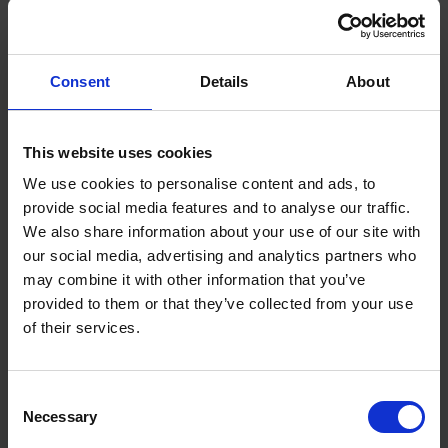
Consent
Details
About
07.07.2025
E-commerce
,
Porady
,
Przesyłki zagraniczne
This website uses cookies
Cło na produkty z Chin? jak
We use cookies to personalise content and ads, to
provide social media features and to analyse our traffic.
uniknąć przykrych
We also share information about your use of our site with
our social media, advertising and analytics partners who
niespodzianek?
may combine it with other information that you’ve
provided to them or that they’ve collected from your use
Import z Chin to kierunek, który od lat cieszy się ogromnym
of their services.
zainteresowaniem zarówno wśród drobnych przedsiębiorców, jak i
dużych firm handlowych. Korzystne ceny, szeroki wybór produktów
i bezpośredni kontakt z producentami to główne atuty tego ...
Consent
Necessary
Selection