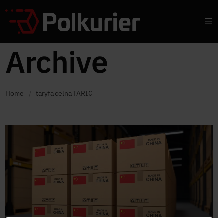
Archive
Home
/
taryfa celna TARIC