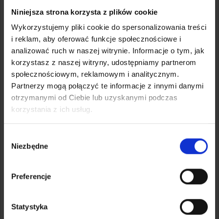
produktów leczniczych, narkotyki oraz substancje
Niniejsza strona korzysta z plików cookie
psychotropowe i halucynogenne;
Wykorzystujemy pliki cookie do spersonalizowania treści
- Beczki, kanistry i zbiorniki, wiadra, butle gazowe,
i reklam, aby oferować funkcje społecznościowe i
pojemniki dppl (zbiorniki do transportu cieczy ADR);
analizować ruch w naszej witrynie. Informacje o tym, jak
- Gaśnice;
korzystasz z naszej witryny, udostępniamy partnerom
- Futra;
społecznościowym, reklamowym i analitycznym.
- Banderole;
Partnerzy mogą połączyć te informacje z innymi danymi
- Kamizelki kuloodporne;
otrzymanymi od Ciebie lub uzyskanymi podczas
- Poduszki powietrzne;
korzystania z ich usług.
- Przesyłki mogące zabrudzić lub uszkodzić inne
pozostałe przesyłki;
- Towary wymagające temperatury kontrolowanej
Wybór
oraz inne towary zabronione przez prawo bądź inne
Niezbędne
zgody
regulacje.
Preferencje
Nadaj przesyłkę z Polkurier.pl
Statystyka
Porównaj ceny kilkunastu przewoźników i zamów kuriera
online — bez abonamentu i bez umowy na start.