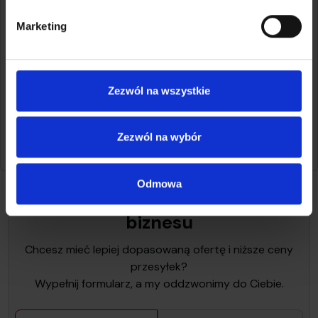
Marketing
Sprawdź cennik przesyłek
Załóż darmowe konto
Zezwól na wszystkie
Zezwól na wybór
Czy artykuł był pomocny?
21187 wyświetleń
Odmowa
Dopasuj ceny do swojego
biznesu
Chcesz mieć lepiej dopasowaną ofertę i niższe ceny
przesyłek?
Wypełnij formularz, a my oddzwonimy do Ciebie.