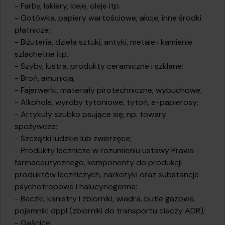
- Farby, lakiery, kleje, oleje itp.
- Gotówka, papiery wartościowe, akcje, inne środki
płatnicze;
- Biżuteria, dzieła sztuki, antyki, metale i kamienie
szlachetne itp.
- Szyby, lustra, produkty ceramiczne i szklane;
- Broń, amunicja;
- Fajerwerki, materiały pirotechniczne, wybuchowe;
- Alkohole, wyroby tytoniowe, tytoń, e-papierosy;
- Artykuły szubko psujące się, np. towary
spożywcze;
- Szczątki ludzkie lub zwierzęce;
- Produkty lecznicze w rozumieniu ustawy Prawa
farmaceutycznego, komponenty do produkcji
produktów leczniczych, narkotyki oraz substancje
psychotropowe i halucynogenne;
- Beczki, kanistry i zbiorniki, wiadra, butle gazowe,
pojemniki dppl (zbiorniki do transportu cieczy ADR);
- Gaśnice;