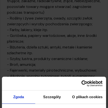
trujące, zakaźne, radioaktywne, żrące, niebezpieczne,
pozostałe towary mogące stwarzać zagrożenie
podczas transportu)
- Rośliny i żywe zwierzęta, owady, szczątki zwłok
zwierzęcych i wyroby pochodzenia zwierzęcego;
- Farby, lakiery, kleje itp.
- Gotówka, papiery wartościowe, akcje, inne środki
płatnicze;
- Biżuteria, dzieła sztuki, antyki, metale i kamienie
szlachetne itp.
- Szyby, lustra, produkty ceramiczne i szklane;
- Broń, amunicja;
- Fajerwerki, materiały pirotechniczne, wybuchowe;
- Alkohole, wyroby tytoniowe, tytoń, e-papierosy;
- Artykuły szubko psujące się, np. towary
spożywcze;
- Szczątki ludzkie lub zwierzęce;
Zgoda
Szczegóły
O plikach cookies
- Produkty lecznicze w rozumieniu ustawy Prawa
farmaceutycznego, komponenty do produkcji