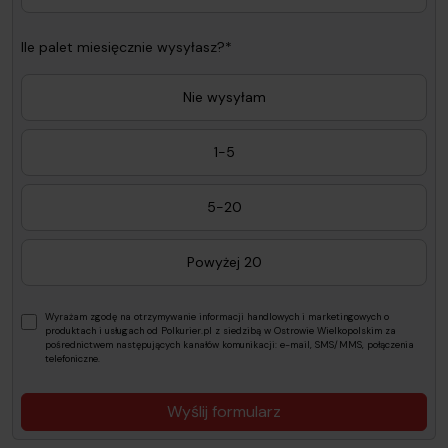
Ile palet miesięcznie wysyłasz?*
Nie wysyłam
1-5
5-20
Powyżej 20
Wyrażam zgodę na otrzymywanie informacji handlowych i marketingowych o
produktach i usługach od Polkurier.pl z siedzibą w Ostrowie Wielkopolskim za
pośrednictwem następujących kanałów komunikacji: e-mail, SMS/MMS, połączenia
telefoniczne.
Wyślij formularz