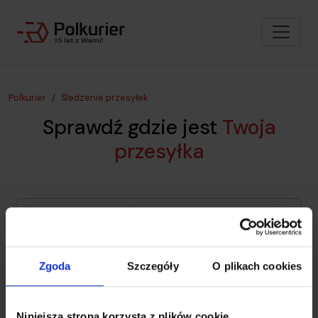
Polkurier
Śledzenie przesyłek
Sprawdź gdzie jest
Twoja
przesyłka
Śledź przesyłkę
Zgoda
Szczegóły
O plikach cookies
Niniejsza strona korzysta z plików cookie