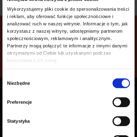
Wykorzystujemy pliki cookie do spersonalizowania treści
i reklam, aby oferować funkcje społecznościowe i
analizować ruch w naszej witrynie. Informacje o tym, jak
Twoje przesyłki zawsze
korzystasz z naszej witryny, udostępniamy partnerom
pod ręką!
społecznościowym, reklamowym i analitycznym.
Zainstaluj naszą aplikację mobilną na Androida lub
Partnerzy mogą połączyć te informacje z innymi danymi
iOS i zarządzaj przesyłkami szybko i łatwo -
gdziekolwiek jesteś.
otrzymanymi od Ciebie lub uzyskanymi podczas
korzystania z ich usług.
Wybór
Niezbędne
zgody
O nas
Reklamacje
Preferencje
Cennik
Baza wiedzy | FAQ
Statystyka
Regulamin
Biuro Obsługi Klienta