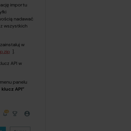
rację importu
łki
twością nadawać
 z wszystkich
zainstaluj w
p.zip
].
lucz API w
w menu panelu
klucz API”