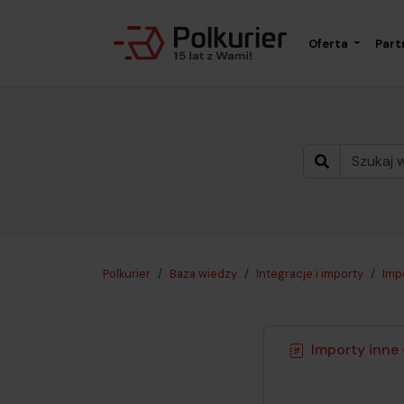
Oferta
Part
Polkurier
Baza wiedzy
Integracje i importy
Imp
Importy inne