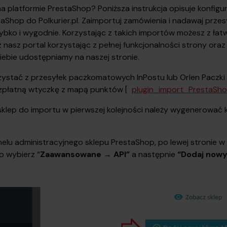
a platformie PrestaShop? Poniższa instrukcja opisuje konfigu
Shop do Polkurier.pl. Zaimportuj zamówienia i nadawaj przesy
ybko i wygodnie. Korzystając z takich importów możesz z ła
 nasz portal korzystając z pełnej funkcjonalności strony oraz
Ciebie udostępniamy na naszej stronie.
rzystać z przesyłek paczkomatowych InPostu lub Orlen Paczki 
zpłatną wtyczkę z mapą punktów [
plugin_import_PrestaSho
klep do importu w pierwszej kolejności należy wygenerować k
anelu administracyjnego sklepu PrestaShop, po lewej stronie 
o wybierz “
Zaawansowane → API”
a następnie
“Dodaj nowy 