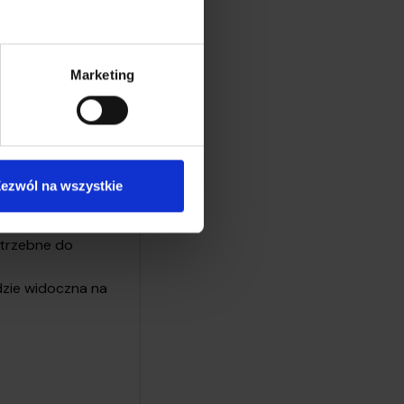
Marketing
ezwól na wszystkie
otrzebne do
dzie widoczna na