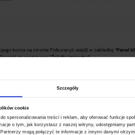
ojego konta na stronie Polkurier.pl, wejdź w zakładkę “
Panel k
. Przejdź do podstrony “
Źródła importu”
.
Szczegóły
 plików cookie
do spersonalizowania treści i reklam, aby oferować funkcje sp
ormacje o tym, jak korzystasz z naszej witryny, udostępniamy p
Partnerzy mogą połączyć te informacje z innymi danymi otrzym