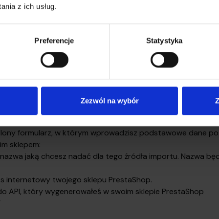
nia z ich usług.
odaj nowe:
PrestaShop
Preferencje
Statystyka
Zezwól na wybór
Z
tlony formularz, w którym wprowadzisz podstawowe dane p
im sklepem:
nazwa jaką chcesz nadać dla tego źródła importu. Nazwa bę
 internetowy twojego sklepu PrestaShop.
do API, który wygenerowałeś w swoim sklepie PrestaShop
”