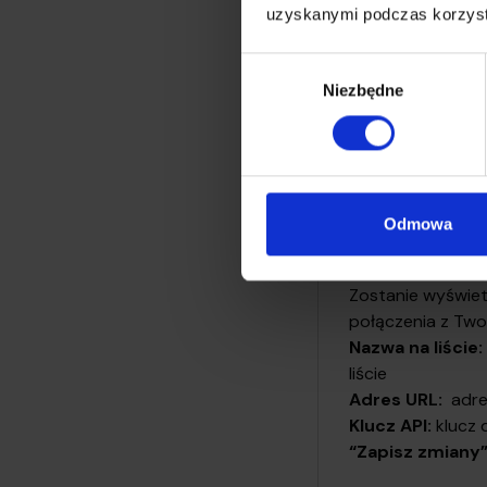
uzyskanymi podczas korzysta
Wybierz opcję d
Wybór
Niezbędne
zgody
Odmowa
Zostanie wyświe
połączenia z Two
Nazwa na liście:
liście
Adres URL:
adres
Klucz API:
klucz 
“Zapisz zmiany