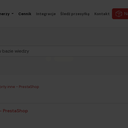
N
nerzy
Cennik
Integracje
Śledź przesyłkę
Kontakt
orty inne - PrestaShop
 - PrestaShop