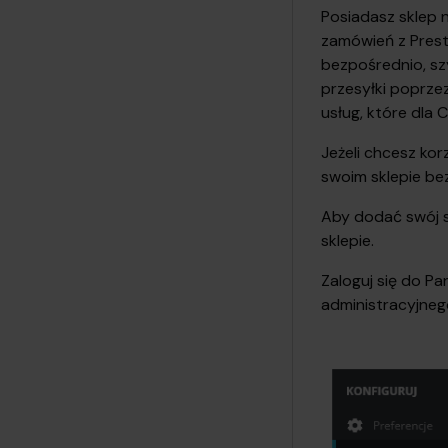
Posiadasz sklep n
zamówień z Presta
bezpośrednio, sz
przesyłki poprzez
usług, które dla 
Jeżeli chcesz ko
swoim sklepie be
Aby dodać swój s
sklepie.
Zaloguj się do P
administracyjneg