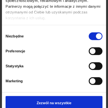
społecznościowym, reklamowym i analitycznym.
Partnerzy mogą połączyć te informacje z innymi danymi
otrzymanymi od Ciebie lub uzyskanymi podczas
korzystania z ich usług.
Nadaj przesyłkę z Polkurier.pl
Porównaj ceny kilkunastu przewoźników i zamów kuriera
Wybór
online — bez abonamentu i bez umowy na start.
Niezbędne
zgody
Sprawdź cennik przesyłek
Preferencje
Załóż darmowe konto
Statystyka
Marketing
Czy artykuł był pomocny?
7425 wyświetleń
Dopasuj ceny do swojego
Zezwól na wszystkie