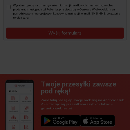
Wyrażam zgodę na otrzymywanie informacji handlowych i marketingowych o
produktach i usługach od Polkurier.pl z siedzibą w Ostrowie Wielkopolskim za
pośrednictwem następujących kanałów komunikacji: e-mail, SMS/MMS, połączenia
telefoniczne.
Wyślij formularz
Twoje przesyłki zawsze
pod ręką!
Zainstaluj naszą aplikację mobilną na Androida lub
iOS i zarządzaj przesyłkami szybko i łatwo -
gdziekolwiek jesteś.