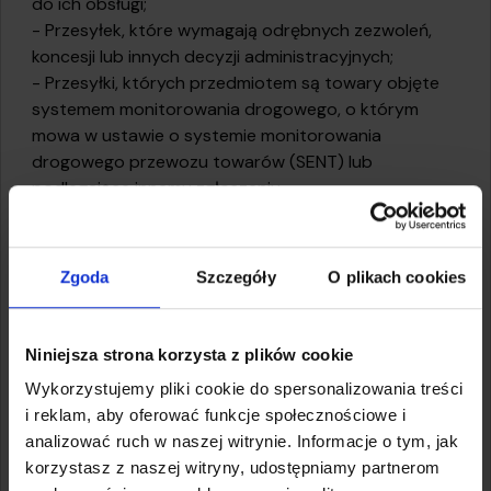
do ich obsługi;
- Przesyłek, które wymagają odrębnych zezwoleń,
koncesji lub innych decyzji administracyjnych;
- Przesyłki, których przedmiotem są towary objęte
systemem monitorowania drogowego, o którym
mowa w ustawie o systemie monitorowania
drogowego przewozu towarów (SENT) lub
podlegające innemu zgłoszeniu.
Zgoda
Szczegóły
O plikach cookies
Niniejsza strona korzysta z plików cookie
Wykorzystujemy pliki cookie do spersonalizowania treści
i reklam, aby oferować funkcje społecznościowe i
analizować ruch w naszej witrynie. Informacje o tym, jak
korzystasz z naszej witryny, udostępniamy partnerom