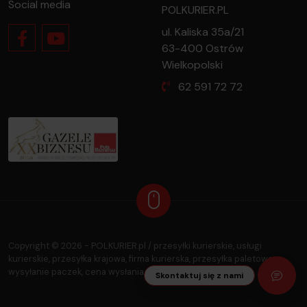
Social media
POLKURIER.PL
ul. Kaliska 35a/21
63-400 Ostrów
Wielkopolski
62 591 72 72
oferty dla firmy?
przesyłkę?
Copyright ©
2026
- POLKURIER.pl / przesyłki kurierskie, usługi
kurierskie, przesyłka krajowa, firma kurierska, przesyłka paletowa,
wysyłanie paczek, cena wysłania paczki
Skontaktuj się z nami