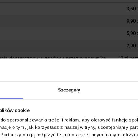
3,60 
9,90 
5,90 
2,90 
ania dostarczony w gotówce przez pracownika
13 zł ne
0,00 
0,00 
Szczegóły
0,00 
 plików cookie
4,00 
do spersonalizowania treści i reklam, aby oferować funkcje sp
20,00
ormacje o tym, jak korzystasz z naszej witryny, udostępniamy p
Partnerzy mogą połączyć te informacje z innymi danymi otrzym