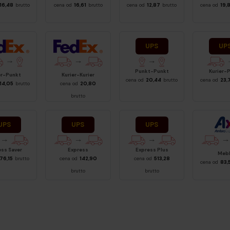
16,48
brutto
cena od
16,61
brutto
cena od
12,87
brutto
cena od
19,
UPS Punkt-Punkt
UPS Kur
Punkt-Punkt
Kurier-
x
FedEx
er-Punkt
Kurier-Kurier
cena od
20,44
brutto
cena od
23,
14,05
brutto
cena od
20,80
brutto
xpress Saver
UPS Express
UPS Express Plus
ess Saver
Express
Express Plus
Ambr
Meb
76,15
brutto
cena od
142,90
cena od
513,28
cena od
83,
brutto
brutto