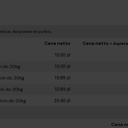
nkcie, doręczenie do punktu.
Cena netto
Cena netto
+ dopłat
10.00 zł
m do 20kg
10.00 zł
5cm do 20kg
10.89 zł
cm do 20kg
10.89 zł
0cm do 20kg
20.40 zł
nkt-Punkt Nadanie w wybranym punkcie, doręczenie do punkt
Cena n