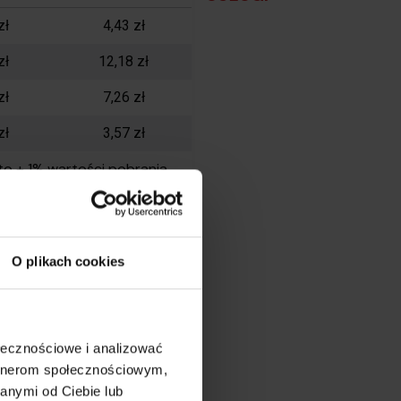
zł
4,43 zł
zł
12,18 zł
zł
7,26 zł
zł
3,57 zł
tto + 1% wartości pobrania
zł
0,00 zł
zł
0,00 zł
O plikach cookies
zł
0,00 zł
zł
4,92 zł
ołecznościowe i analizować
 zł
24,60 zł
artnerom społecznościowym,
anymi od Ciebie lub