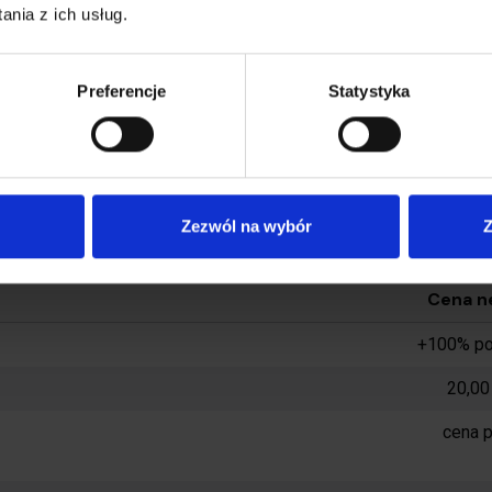
3,50 
nia z ich usług.
0,00 
tości
Preferencje
Statystyka
0,00 
entów
0,00 
ocztex i opłaty pobierane przez Pocztex nie
Opła
detali
Zezwól na wybór
Z
Cena n
+100% pod
20,00
cena 