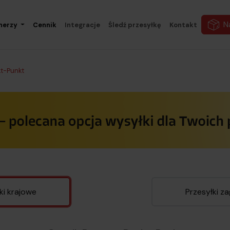
N
nerzy
Cennik
Integracje
Śledź przesyłkę
Kontakt
kt-Punkt
ki krajowe
Przesyłki z