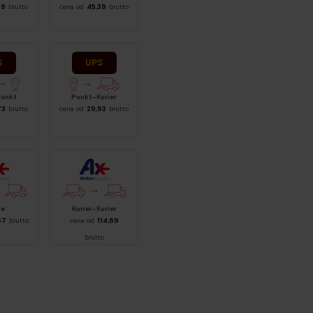
89
brutto
cena od
45,39
brutto
ier-Punkt
UPS Punkt-Kurier
Punkt
Punkt-Kurier
73
brutto
cena od
29,93
brutto
o Meble
Ambro
le
Kurier-Kurier
57
brutto
cena od
114,69
brutto