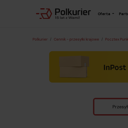
Oferta
Part
Polkurier
Cennik - przesyłki krajowe
Pocztex Pun
Przesył