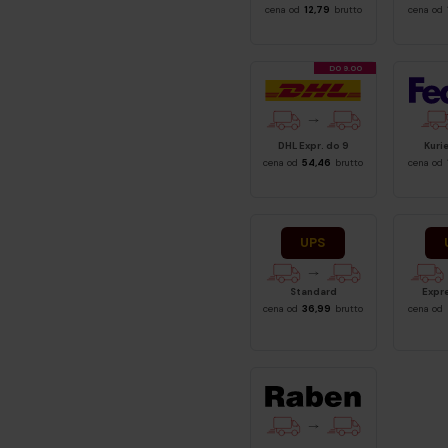
cena od
12,79
brutto
cena od
DO 9.00
FedE
DHL Expr. do 9
Kuri
cena od
54,46
brutto
cena od
UPS Standard
UPS E
Standard
Expr
cena od
36,99
brutto
cena od