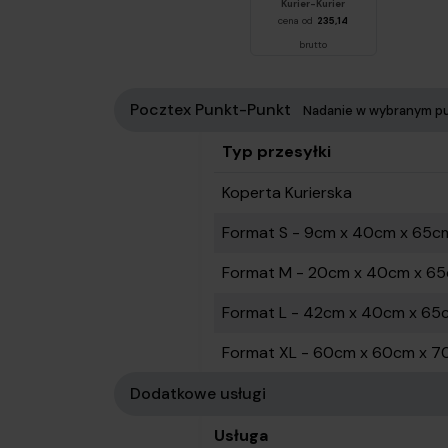
Raben Krajowy
Kurier-Kurier
cena od
235,14
brutto
Pocztex Punkt-Punkt
Nadanie w wybranym pu
Typ przesyłki
Koperta Kurierska
Format S - 9cm x 40cm x 65c
Format M - 20cm x 40cm x 6
Format L - 42cm x 40cm x 65
Format XL - 60cm x 60cm x 7
Cennik przesyłek — Pocztex Pu
Dodatkowe usługi
Usługa