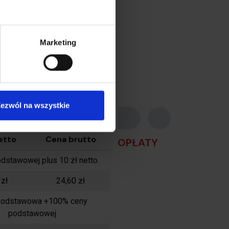
zł
4,31 zł
zł
0,00 zł
Marketing
zł
0,00 zł
zł
0,00 zł
ta zgodna z cennikiem
cznym Poczta Polska S.A.
ezwól na wszystkie
etto
Cena brutto
OPŁATY
stawowej plus 10 zł netto.
 zł
24,60 zł
podstawowa +100% ceny
podstawowej