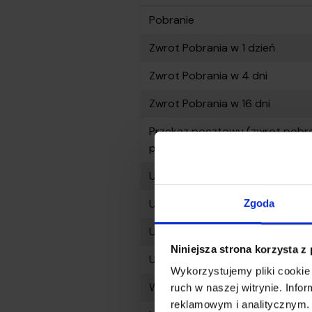
Pobranie
Zwrot Pobrania w 1 dzień
Zwrot Pobrania w 4 dni
Zwrot Pobrania w 16 dni
Przekaz pocztowy (zwrot pobr
poczty polskiej)
Ubezpieczenie do 1 000 zł
Ubezpieczenie do 5 000 zł
Zgoda
Ubezpieczenie do 10 000 zł
Niniejsza strona korzysta z
Ubezpieczenie do 20 000 zł
Wykorzystujemy pliki cookie 
Waga powyżej 30kg
ruch w naszej witrynie. Inf
reklamowym i analitycznym. 