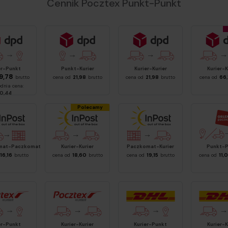
Cennik Pocztex Punkt-Punkt
DPD Punkt-Kurier
DPD
DPD do 
er-Punkt
Punkt-Kurier
Kurier-Kurier
Kurier-K
9,78
brutto
cena od
21,98
brutto
cena od
21,98
brutto
cena od
66,
dnia cena:
10,44
Polecamy
Paczkomat
InPost
Inpost Paczkomat Kurier
ORLEN P
mat-Paczkomat
Kurier-Kurier
Paczkomat-Kurier
Punkt-
16,16
brutto
cena od
18,60
brutto
cena od
19,15
brutto
cena od
11,
tex Kurier-Punkt
Pocztex Kurier-Kurier
DHL
DHL
er-Punkt
Kurier-Kurier
Kurier-Punkt
Kurier-K