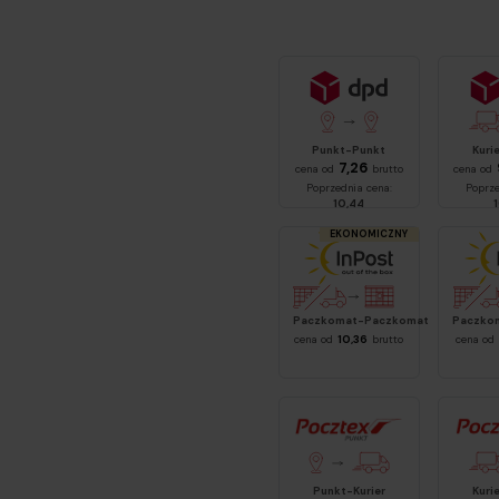
DPD
DPD
Punkt-Punkt
Kuri
7,26
cena od
brutto
cena od
Poprzednia cena:
Poprze
10,44
EKONOMICZNY
InPost Paczkomat 24/7
Inpost 
Paczkomat-Paczkomat
Paczko
cena od
10,36
brutto
cena od
Pocztex Punkt-Kurier
Pocz
Punkt-Kurier
Kuri