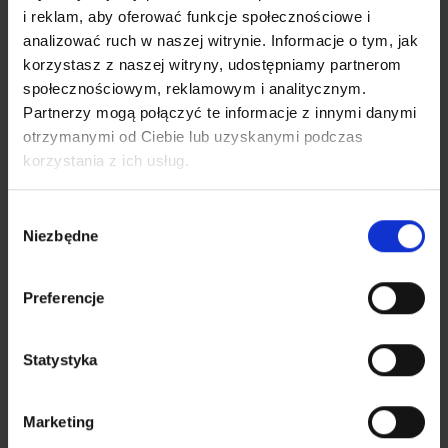
i reklam, aby oferować funkcje społecznościowe i
o
analizować ruch w naszej witrynie. Informacje o tym, jak
d
korzystasz z naszej witryny, udostępniamy partnerom
a
Śledź przesyłkę
społecznościowym, reklamowym i analitycznym.
j
Partnerzy mogą połączyć te informacje z innymi danymi
n
otrzymanymi od Ciebie lub uzyskanymi podczas
u
Dopasuj ceny do swojego
korzystania z ich usług.
m
biznesu
e
r
Wybór
Chcesz mieć lepiej dopasowaną ofertę i niższe ceny
l
Niezbędne
zgody
przesyłek?
i
Wypełnij formularz, a my oddzwonimy do Ciebie.
s
Preferencje
t
u
Klient biznesowy
Klient Indywidualny
p
Statystyka
r
Nazwa firmy*
z
Marketing
e