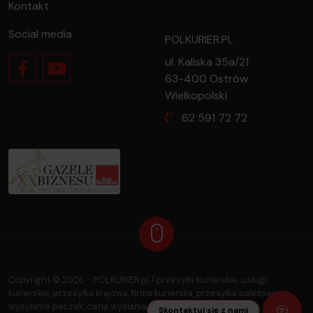
Kontakt
Social media
POLKURIER.PL
ul. Kaliska 35a/21
63-400 Ostrów
Wielkopolski
62 591 72 72
oferty dla firmy?
przesyłkę?
Copyright ©
2026
- POLKURIER.pl / przesyłki kurierskie, usługi
kurierskie, przesyłka krajowa, firma kurierska, przesyłka paletowa,
wysyłanie paczek, cena wysłania paczki
Skontaktuj się z nami