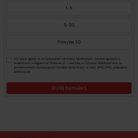
1-5
5-20
Powyżej 20
Wyrażam zgodę na otrzymywanie informacji handlowych i marketingowych o
produktach i usługach od Polkurier.pl z siedzibą w Ostrowie Wielkopolskim za
pośrednictwem następujących kanałów komunikacji: e-mail, SMS/MMS, połączenia
telefoniczne.
Wyślij formularz