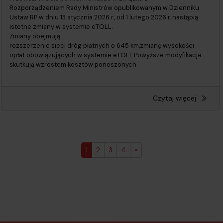
Rozporządzeniem Rady Ministrów opublikowanym w Dzienniku
Ustaw RP w dniu 13 stycznia 2026 r., od 1 lutego 2026 r. nastąpią
istotne zmiany w systemie eTOLL.
Zmiany obejmują:
rozszerzenie sieci dróg płatnych o 645 km,zmianę wysokości
opłat obowiązujących w systemie eTOLL.Powyższe modyfikacje
skutkują wzrostem kosztów ponoszonych
Czytaj więcej
1
2
3
4
»