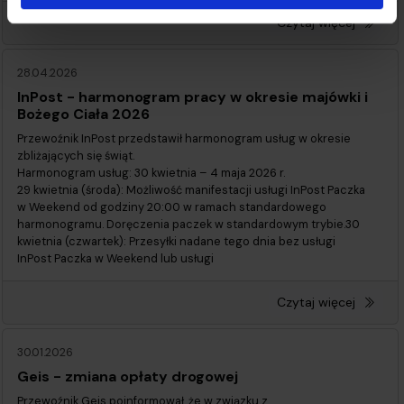
Czytaj więcej
28.04.2026
InPost - harmonogram pracy w okresie majówki i
Bożego Ciała 2026
Przewoźnik InPost przedstawił harmonogram usług w okresie
zbliżających się świąt.
Harmonogram usług: 30 kwietnia – 4 maja 2026 r.
29 kwietnia (środa): Możliwość manifestacji usługi InPost Paczka
w Weekend od godziny 20:00 w ramach standardowego
harmonogramu. Doręczenia paczek w standardowym trybie.30
kwietnia (czwartek): Przesyłki nadane tego dnia bez usługi
InPost Paczka w Weekend lub usługi
Czytaj więcej
30.01.2026
Geis - zmiana opłaty drogowej
Przewoźnik Geis poinformował, że w związku z