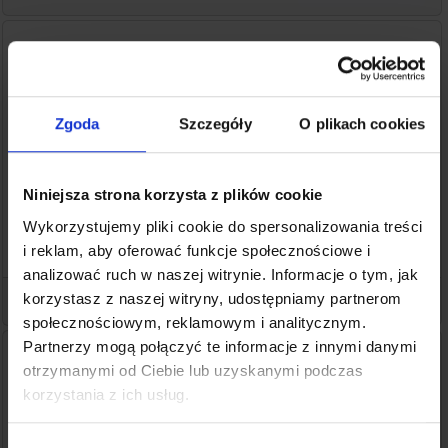
25.05.2026
Harmonogram pracy w Boże Ciało - Geis PL
Przewoźnik Geis przedstawił harmonogram pracy w Boże Ciało.
Prosimy o zapoznanie się z poniższymi informacjami:
Zgoda
Szczegóły
O plikach cookies
4.06.2026 (czwartek) - dzień wolny od pracy - brak odbiorów i
doręczeń
5.06.2026 (piątek):
Niniejsza strona korzysta z plików cookie
Serwis odbiorów będzie ograniczony i dostosowany do
możliwości dystrybucji. W tej sprawie prosimy o kontakt z
Wykorzystujemy pliki cookie do spersonalizowania treści
lokalnym oddziałem odpowiedzialnym za Państwa odbiór. Serwis
i reklam, aby oferować funkcje społecznościowe i
dostaw będzie
analizować ruch w naszej witrynie. Informacje o tym, jak
korzystasz z naszej witryny, udostępniamy partnerom
Czytaj więcej
społecznościowym, reklamowym i analitycznym.
Partnerzy mogą połączyć te informacje z innymi danymi
25.05.2026
otrzymanymi od Ciebie lub uzyskanymi podczas
Prace organizacyjno-serwisowe w dniach
korzystania z ich usług.
27.05.2026 - 30.05.2026 r. - harmonogram
Drodzy Klienci, informujemy, że w najbliższych dniach na naszym