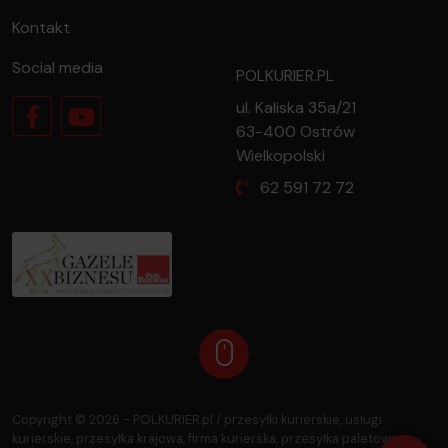
Kontakt
Social media
POLKURIER.PL
ul. Kaliska 35a/21
63-400 Ostrów
Wielkopolski
62 591 72 72
oferty dla firmy?
przesyłkę?
Copyright ©
2026
- POLKURIER.pl / przesyłki kurierskie, usługi
kurierskie, przesyłka krajowa, firma kurierska, przesyłka paletowa,