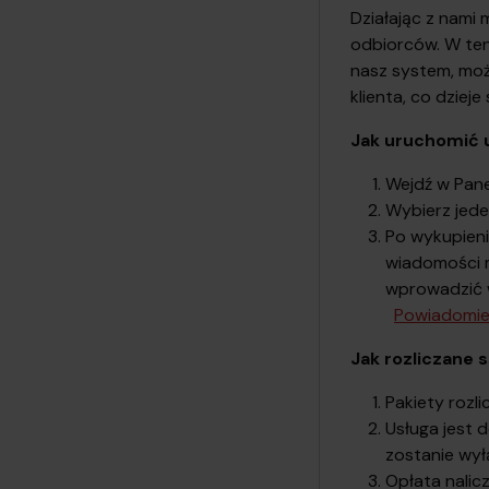
Działając z nami
odbiorców. W te
nasz system, moż
klienta, co dzie
Jak uruchomić 
Wejdź w Pane
Wybierz jede
Po wykupieni
wiadomości 
wprowadzić w
Powiadomie
Jak rozliczane 
Pakiety rozl
Usługa jest 
zostanie wył
Opłata nalic