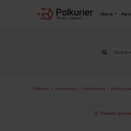
Oferta
Part
Polkurier
Baza wiedzy
Panel klienta
Pakiety p
Pakiety pow