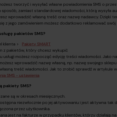
 możesz tworzyć i wysyłać własne powiadomienia SMS o prze
n sposób, zamiast standardowej wiadomości, którą wysyła a
esz wprowadzić własną treść oraz nazwę nadawcy. Dzięki te
je się z jego zamówieniem możesz dodatkowo reklamować swój 
usługę pakietów SMS?
l klienta >
Pakiety SMART
n z pakietów, który chcesz wykupić
u usługi możesz rozpocząć edycję treści wiadomości. Jako 
możesz wprowadzić nazwę własną, np. nazwę swojego sklepu
łasną treść wiadomości. Jak to zrobić sprawdź w artykule w
nia SMS - ustawienia
są pakiety SMS?
iczane są w okresach miesięcznych.
dostępna niezwłocznie po jej aktywowaniu i jest aktywna tak d
ączona przez użytkownika.
zana jest na fakturze w przypadku klientów, którzy działają na