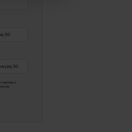
ej 50
owyżej 20
z siedzibą w
niczne.