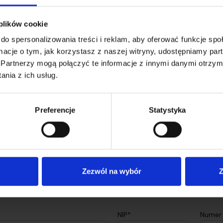
Sprawdź cennik przesyłek
Załóż darmowe konto
 plików cookie
do spersonalizowania treści i reklam, aby oferować funkcje sp
ormacje o tym, jak korzystasz z naszej witryny, udostępniamy p
ocny?
Partnerzy mogą połączyć te informacje z innymi danymi otrzym
nia z ich usług.
Preferencje
Statystyka
pasuj ceny do swojego bizn
Chcesz mieć lepiej dopasowaną ofertę i niższe ceny przesyłek
Wypełnij formularz, a my oddzwonimy do Ciebie.
Zezwól na wybór
Z
Klient biznesowy
Klient Indywidualny
NIP*
Numer 