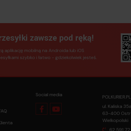
rzesyłki zawsze pod ręką!
zą aplikację mobilną na Androida lub iOS
zesyłkami szybko i łatwo - gdziekolwiek jesteś.
Social media
POLKURIER.PL
ul. Kaliska 35
 FAQ
63-400 Ost
Wielkopolski
Klienta
62 591 72