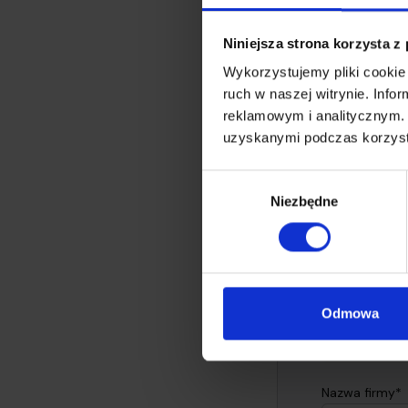
Niniejsza strona korzysta z
Wykorzystujemy pliki cookie 
ruch w naszej witrynie. Inf
Czy artykuł był pom
reklamowym i analitycznym. 
uzyskanymi podczas korzysta
Wybór
Niezbędne
zgody
Do
Odmowa
Nazwa firmy*