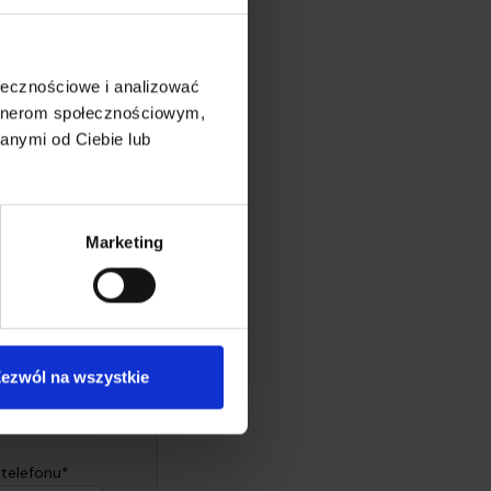
ołecznościowe i analizować
artnerom społecznościowym,
6370 wyświetleń
anymi od Ciebie lub
Marketing
esu
?
ezwól na wszystkie
telefonu*