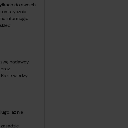
syłkach do swoich
utomatycznie
mu informując
sklep!
nazwę nadawcy
 oraz
 Bazie wiedzy:
ługo, aż nie
 zasadzie