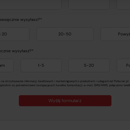
miesięcznie wysyłasz?*
 20
20-50
Powyż
ięcznie wysyłasz?*
łam
1-5
5-20
P
na otrzymywanie informacji handlowych i marketingowych o produktach i usługach od Polkurier.pl 
opolskim za pośrednictwem następujących kanałów komunikacji: e-mail, SMS/MMS, połączenia telefo
Wyślij formularz