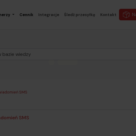
N
nerzy
Cennik
Integracje
Śledź przesyłkę
Kontakt
owiadomień SMS
iadomień SMS