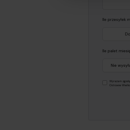
Ile przesyłek 
Do
Ile palet mies
Nie wysy
Wyrażam zgodę 
Ostrowie Wielk