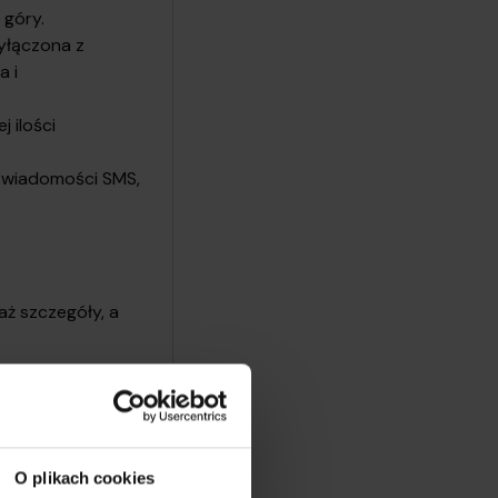
z góry.
wyłączona z
a i
 ilości
ć wiadomości SMS,
aż szczegóły, a
umowy na start.
O plikach cookies