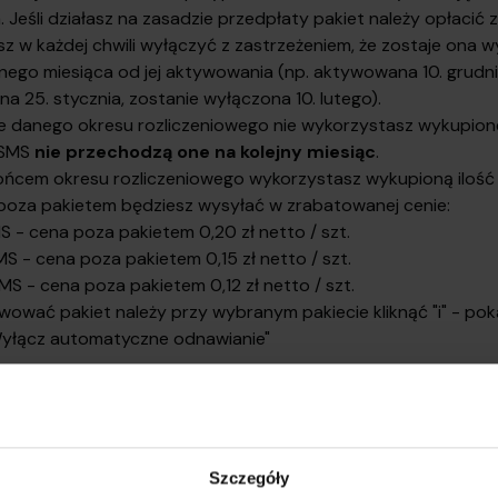
 Jeśli działasz na zasadzie przedpłaty pakiet należy opłacić 
z w każdej chwili wyłączyć z zastrzeżeniem, że zostaje ona 
ego miesiąca od jej aktywowania (np. aktywowana 10. grudni
 25. stycznia, zostanie wyłączona 10. lutego).
cie danego okresu rozliczeniowego nie wykorzystasz wykupionej
 SMS
nie przechodzą one na kolejny miesiąc
.
końcem okresu rozliczeniowego wykorzystasz wykupioną iloś
poza pakietem będziesz wysyłać w zrabatowanej cenie:
S - cena poza pakietem 0,20 zł netto / szt.
MS - cena poza pakietem 0,15 zł netto / szt.
MS - cena poza pakietem 0,12 zł netto / szt.
ować pakiet należy przy wybranym pakiecie kliknąć "i" - pok
Wyłącz automatyczne odnawianie"
Nadaj przesyłkę z Polkurier.pl
kilkunastu przewoźników i zamów kuriera online — bez abonamentu i bez 
Szczegóły