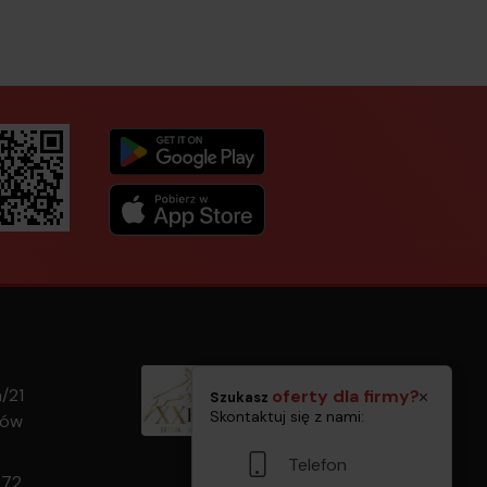
a/21
oferty dla firmy?
Szukasz
Skontaktuj się z nami:
rów
Telefon
 72