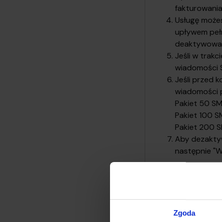
fakturowania.
Usługę możes
upływem pełn
deaktywowana
Jeśli w trak
wiadomości
Jeśli przed 
wiadomości 
Pakiet 50 SM
Pakiet 100 S
Pakiet 200 S
Aby dezaktyw
następnie "
Porównaj ceny 
Zgoda