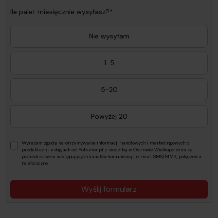
Ile palet miesięcznie wysyłasz?*
Nie wysyłam
1-5
5-20
Powyżej 20
Wyrażam zgodę na otrzymywanie informacji handlowych i marketingowych o
produktach i usługach od Polkurier.pl z siedzibą w Ostrowie Wielkopolskim za
pośrednictwem następujących kanałów komunikacji: e-mail, SMS/MMS, połączenia
telefoniczne.
Wyślij formularz