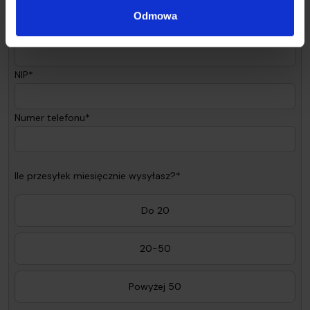
Odmowa
Nazwa firmy*
NIP*
Numer telefonu*
Ile przesyłek miesięcznie wysyłasz?*
Do 20
20-50
Powyżej 50