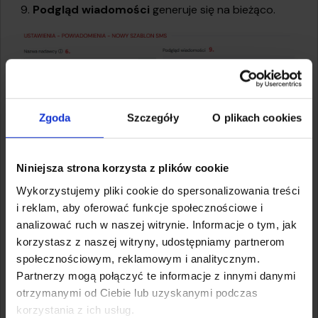
9.
Podgląd wiadomości
generuje się na bieżąco.
Zgoda
Szczegóły
O plikach cookies
Niniejsza strona korzysta z plików cookie
Wykorzystujemy pliki cookie do spersonalizowania treści
i reklam, aby oferować funkcje społecznościowe i
analizować ruch w naszej witrynie. Informacje o tym, jak
korzystasz z naszej witryny, udostępniamy partnerom
Nadaj przesyłkę z Polkurier.pl
społecznościowym, reklamowym i analitycznym.
Partnerzy mogą połączyć te informacje z innymi danymi
Porównaj ceny kilkunastu przewoźników i zamów kuriera
otrzymanymi od Ciebie lub uzyskanymi podczas
online — bez abonamentu i bez umowy na start.
korzystania z ich usług.