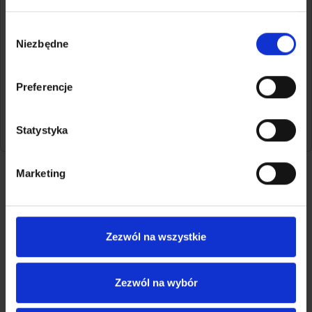
Sprawdź cennik przesyłek
Wybór
Załóż darmowe konto
Niezbędne
zgody
Preferencje
Czy artykuł był pomocny?
6996 wyświetleń
Statystyka
Dopasuj ceny do swojego
Marketing
biznesu
Chcesz mieć lepiej dopasowaną ofertę i niższe ceny
Zezwól na wszystkie
przesyłek?
Wypełnij formularz, a my oddzwonimy do Ciebie.
Zezwól na wybór
Klient biznesowy
Klient Indywidualny