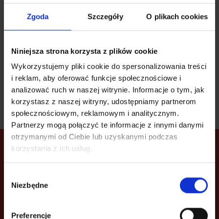
dodatkowe-w-poczcie-polskiej
Zgoda
Szczegóły
O plikach cookies
powrót do aktualności
Niniejsza strona korzysta z plików cookie
Wykorzystujemy pliki cookie do spersonalizowania treści
i reklam, aby oferować funkcje społecznościowe i
analizować ruch w naszej witrynie. Informacje o tym, jak
korzystasz z naszej witryny, udostępniamy partnerom
społecznościowym, reklamowym i analitycznym.
Partnerzy mogą połączyć te informacje z innymi danymi
otrzymanymi od Ciebie lub uzyskanymi podczas
Twoje przesyłki zawsze
korzystania z ich usług.
pod ręką!
Zainstaluj naszą aplikację mobilną na Androida lub
Wybór
iOS i zarządzaj przesyłkami szybko i łatwo -
Niezbędne
zgody
gdziekolwiek jesteś.
Preferencje