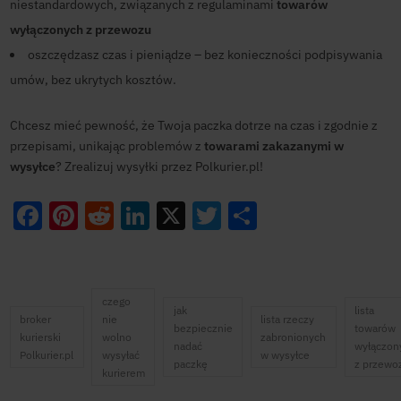
niestandardowych, związanych z regulaminami
towarów
wyłączonych z przewozu
oszczędzasz czas i pieniądze – bez konieczności podpisywania
umów, bez ukrytych kosztów.
Chcesz mieć pewność, że Twoja paczka dotrze na czas i zgodnie z
przepisami, unikając problemów z
towarami zakazanymi w
wysyłce
? Zrealizuj wysyłki przez Polkurier.pl!
Facebook
Pinterest
Reddit
LinkedIn
X
Twitter
Share
czego
jak
lista
broker
nie
lista rzeczy
bezpiecznie
towarów
kurierski
wolno
zabronionych
nadać
wyłączon
Polkurier.pl
wysyłać
w wysyłce
paczkę
z przewo
kurierem