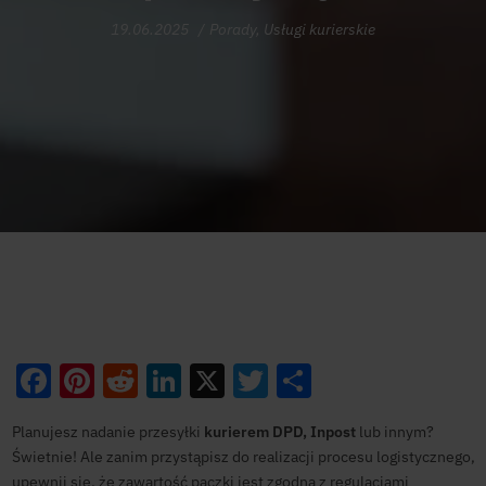
19.06.2025
Porady
,
Usługi kurierskie
Facebook
Pinterest
Reddit
LinkedIn
X
Twitter
Share
Planujesz nadanie przesyłki
kurierem DPD, Inpost
lub innym?
Świetnie! Ale zanim przystąpisz do realizacji procesu logistycznego,
upewnij się, że zawartość paczki jest zgodna z regulacjami