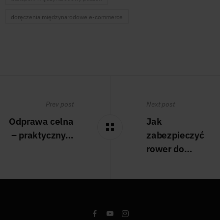
doręczenia międzynarodowe e-commerce
Prev post
Next post
Odprawa celna
Jak
– praktyczny…
zabezpieczyć
rower do…