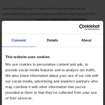
Abyś mógł bezpiecznie i bezproblemowo wysyłać paczki,
zgromadziliśmy w jednym miejscu wytyczne największych firm
kurierskich dotyczące
towarów wyłączonych z przewozu
.
Przewozy towarów niebezpiecznych – co musisz wiedzieć?
Consent
Details
About
Kwestia
towarów niebezpiecznych
jest niezwykle istotna. Są to
towary ADR
(zgodnie z międzynarodową konwencją ADR), czyli
substancje i przedmioty, które podczas transportu mogą stanowić
This website uses cookies
zagrożenie dla zdrowia, bezpieczeństwa, mienia lub środowiska.
Standardowy
kurier
zazwyczaj nie przewozi
towarów ADR
, a
We use cookies to personalise content and ads, to
przewozy towarów niebezpiecznych
wymagają specjalistycznych
provide social media features and to analyse our traffic.
zezwoleń, odpowiedniego oznakowania pojazdów i przeszkolonego
We also share information about your use of our site with
personelu.
our social media, advertising and analytics partners who
may combine it with other information that you’ve
Materiały niebezpieczne – przykłady
, których pod żadnym pozorem
provided to them or that they’ve collected from your use
nie należy wysyłać standardowym kurierem, to:
of their services.