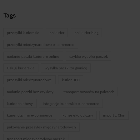
Tags
przesyłki kurierskie
polkurier
pol kurier blog
przesyłki międzynarodowe e-commerce
nadanie paczki kurierem online
szybka wysyłka paczek
Usługi kurierskie
wysyłka paczki za granicę
przesyłki międzynarodowe
kurier DPD
nadanie paczki bez etykiety
transport towarów na paletach
kurier paletowy
integracje kurierskie e-commerce
kurier dla firm e-commerce
kurier ekologiczny
import z Chin
pakowanie przesyłek międzynarodowych
transport międzynarodowy paczek