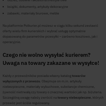
odzież, obuwie i akcesoria lifestyle’owe
książki, dokumenty, artykuły dekoracyjne
zabawki, materiały biurowe, meble
Na platformie Polkurier.pl możesz w ciągu kilku sekund zestawić
oferty wielu firm kurierskich i wybrać usługę optymalnie
dopasowaną do parametrów przesyłki – zarówno kosztowo, jak i
operacyjnie.
Czego nie wolno wysyłać kurierem?
Uwaga na
towary zakazane w wysyłce
!
Każdy z przewoźników posiada własny katalog
towarów
wyłączonych z przewozu
. Obejmuje on m.in. artykuły
niebezpieczne, materiały wybuchowe, substancje chemiczne,
żywność nietrwałą czy towary o znacznej wartości jak np. biżuteria.
Szczególną uwagę należy zwrócić na
towary niebezpieczne
, których
przewóz jest ściśle regulowany.