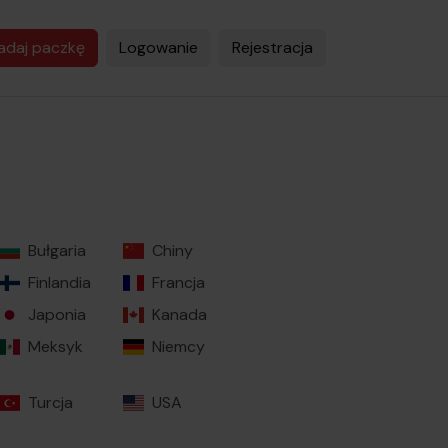
adaj paczkę
Logowanie
Rejestracja
Bułgaria
Chiny
Finlandia
Francja
Japonia
Kanada
Meksyk
Niemcy
Turcja
USA