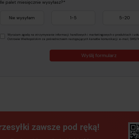
Ile palet miesięcznie wysyłasz?*
Nie wysyłam
1-5
5-20
Wyrażam zgodę na otrzymywanie informacji handlowych i marketingowych o produktach i usług
Ostrowie Wielkopolskim za pośrednictwem następujących kanałów komunikacji: e-mail, SMS/MM
Wyślij formularz
rzesyłki zawsze pod ręką!