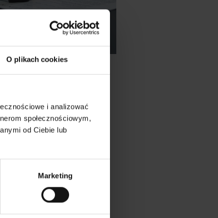
O plikach cookies
ołecznościowe i analizować
artnerom społecznościowym,
anymi od Ciebie lub
Marketing
 na Maltę jest gotowa do
ienie kuriera jest równie łatwe.
zalogujesz się na stronie,