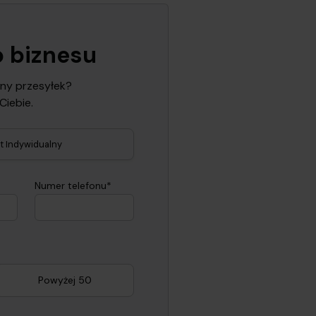
 biznesu
eny przesyłek?
Ciebie.
nt Indywidualny
Numer telefonu*
Powyżej 50