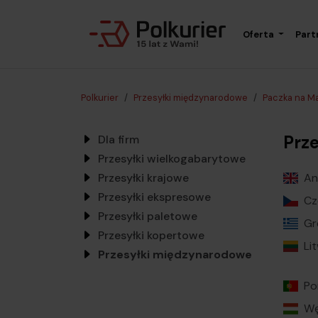
Oferta
Part
Polkurier
Przesyłki międzynarodowe
Paczka na Ma
Prz
Dla firm
Przesyłki wielkogabarytowe
Przesyłki krajowe
An
Przesyłki ekspresowe
Cz
Przesyłki paletowe
Gr
Przesyłki kopertowe
Li
Przesyłki międzynarodowe
Po
Wę