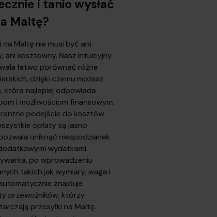
ecznie i tanio wysłać
a Maltę?
 na Maltę nie musi być ani
 ani kosztowny. Nasz intuicyjny
zwala łatwo porównać różne
rierskich, dzięki czemu możesz
, która najlepiej odpowiada
bom i możliwościom finansowym.
rentne podejście do kosztów
szystkie opłaty są jasno
 pozwala uniknąć niespodzianek
 dodatkowymi wydatkami.
ywarka, po wprowadzeniu
nych takich jak wymiary, waga i
 automatycznie znajduje
rty przewoźników, którzy
tarczają przesyłki na Maltę.