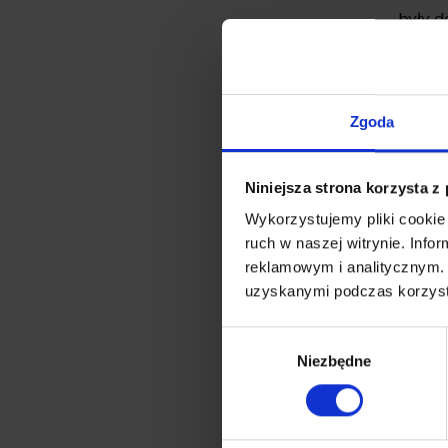
były d
przest
amorty
powiet
pakow
Zgoda
przemi
uszkod
Niniejsza strona korzysta z
Spraw
Wykorzystujemy pliki cookie 
ruch w naszej witrynie. Inf
reklamowym i analitycznym. 
uzyskanymi podczas korzysta
Wybór
Niezbędne
zgody