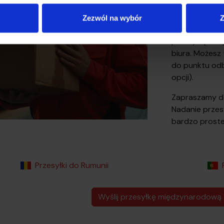
podasz wszyst
wydrukujesz l
Zezwól na wybór
Z
paczkę do odb
przesyłkę bez
biura. Możesz 
do punktu odb
opcji).
Zapraszamy do
Nadanie przesy
bardzo proste 
Przesyłki do Rumunii
Wyślij przesyłkę międzynarodową