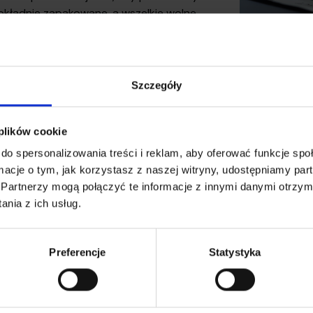
okładnie zapakowane, a wszelkie wolne
rzenie wypełnione materiałami
zującymi takimi jak styropian, worki
rzne, czy folia bąbelkowa. Taki sposób
ania zapewnia ochronę przed
Szczegóły
eszczaniem się, tarciem i potencjalnymi
zeniami.
 plików cookie
dź sposoby pakowania w DPD >
do spersonalizowania treści i reklam, aby oferować funkcje sp
ormacje o tym, jak korzystasz z naszej witryny, udostępniamy p
Partnerzy mogą połączyć te informacje z innymi danymi otrzym
nia z ich usług.
Preferencje
Statystyka
Gdy przesyłka
wysyłki, zamów
Wystarczy, że 