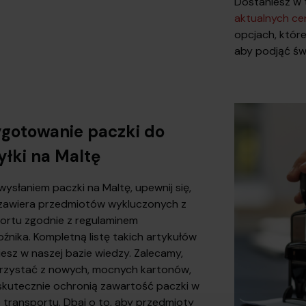
Dostaniesz w
aktualnych ce
opcjach, któr
aby podjąć św
ygotowanie paczki do
łki na Maltę
wysłaniem paczki na Maltę, upewnij się,
 zawiera przedmiotów wykluczonych z
ortu zgodnie z regulaminem
źnika. Kompletną listę takich artykułów
iesz w naszej bazie wiedzy. Zalecamy,
rzystać z nowych, mocnych kartonów,
skutecznie ochronią zawartość paczki w
e transportu. Dbaj o to, aby przedmioty