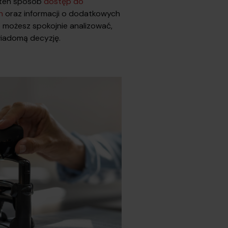
 ten sposób
dostęp do
n
oraz informacji o dodatkowych
e możesz spokojnie analizować,
iadomą decyzję.