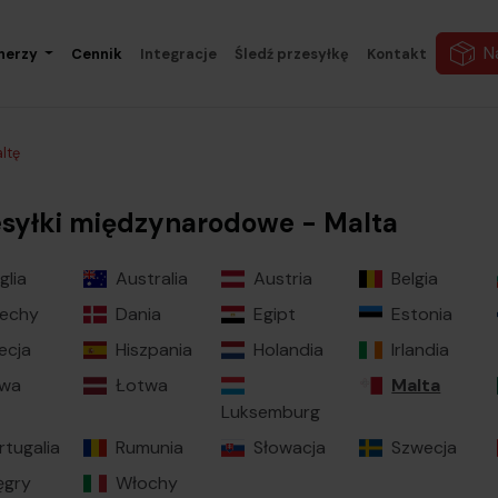
N
nerzy
Cennik
Integracje
Śledź przesyłkę
Kontakt
ltę
esyłki międzynarodowe - Malta
glia
Australia
Austria
Belgia
echy
Dania
Egipt
Estonia
ecja
Hiszpania
Holandia
Irlandia
twa
Łotwa
Malta
Luksemburg
rtugalia
Rumunia
Słowacja
Szwecja
gry
Włochy