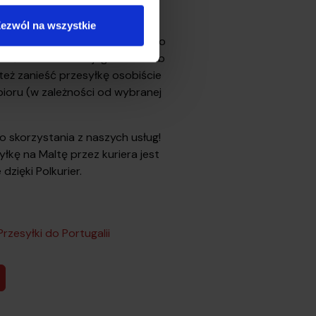
kie niezbędne informacje,
ist przewozowy i przygotujesz
ezwól na wszystkie
ioru. Kurier może przyjechać po
pośrednio do Twojego domu lub
też zanieść przesyłkę osobiście
ioru (w zależności od wybranej
 skorzystania z naszych usług!
łkę na Maltę przez kuriera jest
dzięki Polkurier.
Przesyłki do Portugalii