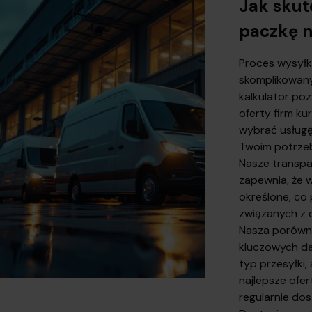
Jak skut
paczkę n
Proces wysyłki
skomplikowany,
kalkulator po
oferty firm ku
wybrać usługę
Twoim potrze
Nasze transpa
zapewnia, że w
określone, co
związanych z
Nasza porówn
kluczowych da
typ przesyłki,
najlepsze ofe
regularnie dos