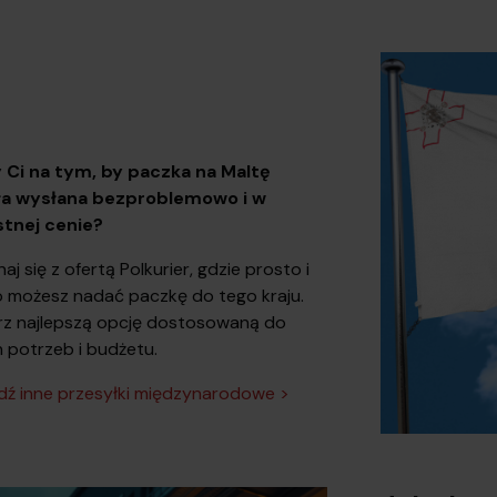
 Ci na tym, by paczka na Maltę
ła wysłana bezproblemowo i w
stnej cenie?
j się z ofertą Polkurier, gdzie prosto i
 możesz nadać paczkę do tego kraju.
z najlepszą opcję dostosowaną do
 potrzeb i budżetu.
ź inne przesyłki międzynarodowe >