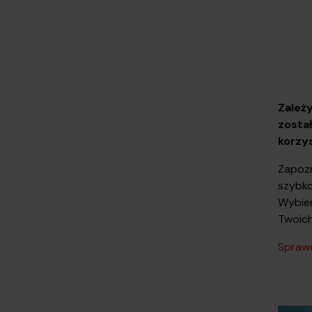
Zależy
zosta
korzy
Zapozna
szybko
Wybier
Twoich
Sprawd