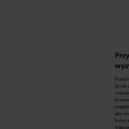
Prz
wysy
Przed 
że nie
transp
przewo
znajdz
aby ko
które 
trakci