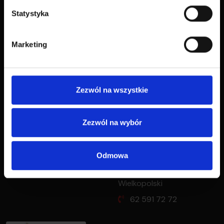
Statystyka
O nas
Reklamacje
Cennik
Baza wiedzy | FAQ
Marketing
Regulamin
Biuro Obsługi Klienta
Polityka prywatności
Partnerzy
Zezwól na wszystkie
Deklaracja dostępności
Nasz blog
Kontakt
Zezwól na wybór
Social media
POLKURIER.PL
Odmowa
ul. Kaliska 35a/21
63-400 Ostrów
Wielkopolski
62 591 72 72
oferty dla firmy?