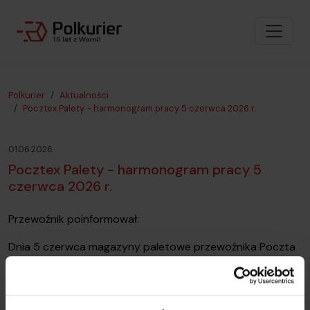
Polkurier
Aktualności
Pocztex Palety - harmonogram pracy 5 czerwca 2026 r.
01.06.2026
Pocztex Palety - harmonogram pracy 5
czerwca 2026 r.
Przewoźnik poinformował:
Dnia 5 czerwca magazyny paletowe przewoźnika Poczta
Polska nie pracują. Towar odebrany od klientów dnia 3
czerwca zostanie doręczony 8 czerwca.