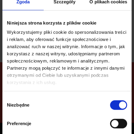
Zgoda
Szczegóły
O plikach cookies
powrót do aktualności
Niniejsza strona korzysta z plików cookie
Wykorzystujemy pliki cookie do spersonalizowania treści
i reklam, aby oferować funkcje społecznościowe i
analizować ruch w naszej witrynie. Informacje o tym, jak
korzystasz z naszej witryny, udostępniamy partnerom
społecznościowym, reklamowym i analitycznym.
Partnerzy mogą połączyć te informacje z innymi danymi
Twoje przesyłki zawsze
otrzymanymi od Ciebie lub uzyskanymi podczas
pod ręką!
korzystania z ich usług.
Zainstaluj naszą aplikację mobilną na Androida lub
iOS i zarządzaj przesyłkami szybko i łatwo -
gdziekolwiek jesteś.
Wybór
Niezbędne
zgody
Preferencje